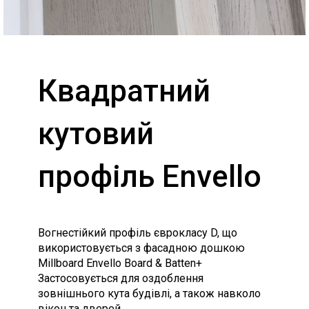
Квадратний
кутовий
профіль Envello
Вогнестійкий профіль єврокласу D, що
використовується з фасадною дошкою
Millboard Envello Board & Batten+
Застосовується для оздоблення
зовнішнього кута будівлі, а також навколо
вікон та дверей.