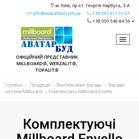
м. Київ, пр-кт. Георгія Нарбута, 3-А
info@avatarbud.com.ua
+38 093 617 01 07
+38 050 546 84 56
Toggle
navigat
ОФІЦІЙНИЙ ПРЕДСТАВНИК
MILLBOARD®, WERZALIT®,
TOPALIT®
Головна
Продукція
Вентильовані фасади
Фасадні
системи Millboard
Комплектуючі Millboard Envello
Комплектуючі
Millboard Envello