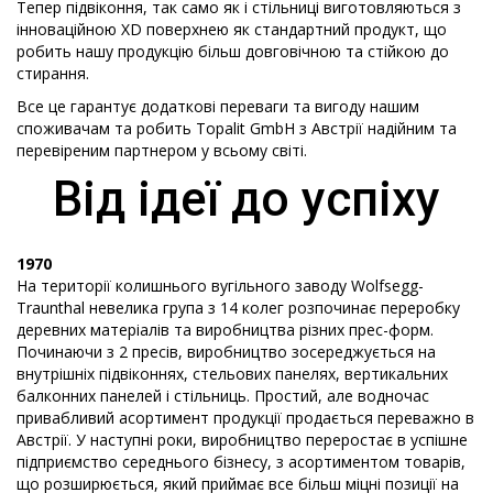
Тепер підвіконня, так само як і стільниці виготовляються з
інноваційною XD поверхнею як стандартний продукт, що
робить нашу продукцію більш довговічною та стійкою до
стирання.
Все це гарантує додаткові переваги та вигоду нашим
споживачам та робить Topalit GmbH з Австрії надійним та
перевіреним партнером у всьому світі.
Від ідеї до успіху
1970
На території колишнього вугільного заводу Wolfsegg-
Traunthal невелика група з 14 колег розпочинає переробку
деревних матеріалів та виробництва різних прес-форм.
Починаючи з 2 пресів, виробництво зосереджується на
внутрішніх підвіконнях, стельових панелях, вертикальних
балконних панелей і стільниць. Простий, але водночас
привабливий асортимент продукції продається переважно в
Австрії. У наступні роки, виробництво переростає в успішне
підприємство середнього бізнесу, з асортиментом товарів,
що розширюється, який приймає все більш міцні позиції на