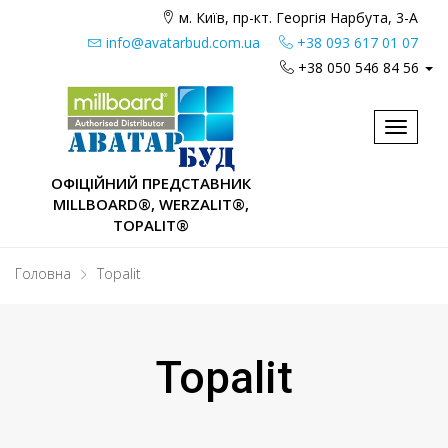
м. Київ, пр-кт. Георгія Нарбута, 3-А
info@avatarbud.com.ua
+38 093 617 01 07
+38 050 546 84 56
Toggle
navigat
ОФІЦІЙНИЙ ПРЕДСТАВНИК
MILLBOARD®, WERZALIT®,
TOPALIT®
Головна
Topalit
Topalit