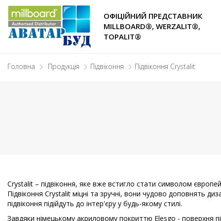
ОФІЦІЙНИЙ ПРЕДСТАВНИК
MILLBOARD®, WERZALIT®,
TOPALIT®
Головна
Продукція
Підвіконня
Підвіконня Crystalit
Crystalit – підвіконня, яке вже встигло стати символом європей
Підвіконня Crystalit міцні та зручні, вони чудово доповнять д
підвіконня підійдуть до інтер'єру у будь-якому стилі.
Завдяки німецькому акриловому покриттю Elesgo - поверхня під