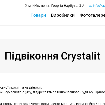
м. Київ, пр-кт. Георгія Нарбута, 3-А
info@av
Товари
Виробники
Фотогалер
Підвіконня Crystalit
ської якості та надійності.
изайн сучасного офісу, підкреслять затишок вашого будинку. Прям
віконь не вигоряє через роки і легко миється. Вона стійка до п