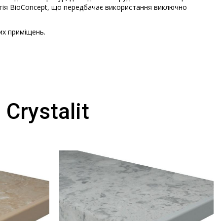
логія BioConcept, що передбачає використання виключно
их приміщень.
Crystalit