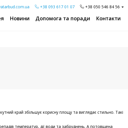
atarbud.com.ua
+38 093 617 01 07
+38 050 546 84 56
ея
Новини
Допомога та поради
Контакти
окутний край збільшує корисну площу та виглядає стильно. Такі
ерепадів температур, дії води та забруднень. А потовщена