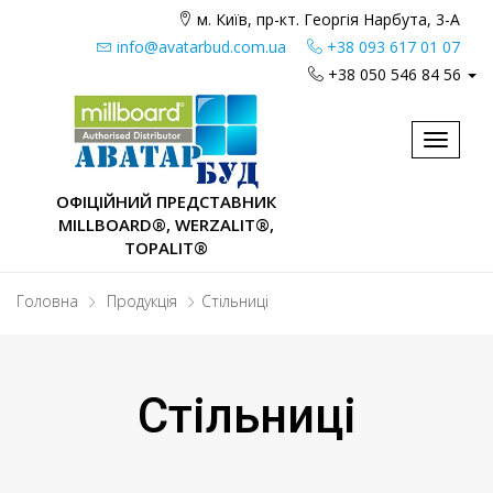
м. Київ, пр-кт. Георгія Нарбута, 3-А
info@avatarbud.com.ua
+38 093 617 01 07
+38 050 546 84 56
Toggle
navigat
ОФІЦІЙНИЙ ПРЕДСТАВНИК
MILLBOARD®, WERZALIT®,
TOPALIT®
Головна
Продукція
Стільниці
Стільниці