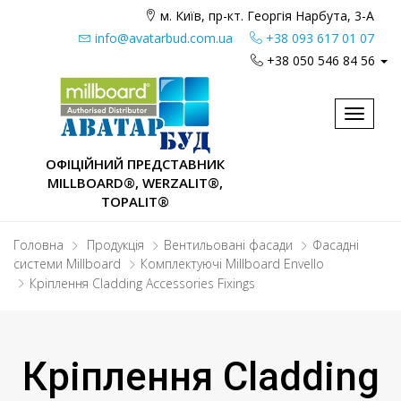
м. Київ, пр-кт. Георгія Нарбута, 3-А
info@avatarbud.com.ua
+38 093 617 01 07
+38 050 546 84 56
Toggle
navigat
ОФІЦІЙНИЙ ПРЕДСТАВНИК
MILLBOARD®, WERZALIT®,
TOPALIT®
Головна
Продукція
Вентильовані фасади
Фасадні
системи Millboard
Комплектуючі Millboard Envello
Кріплення Cladding Accessories Fixings
Кріплення Cladding