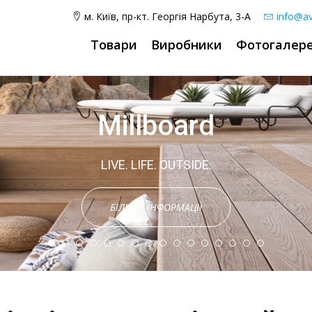
м. Київ, пр-кт. Георгія Нарбута, 3-А
info@av
Товари
Виробники
Фотогалер
Підвіконня
Millboard
LIVE. LIFE. OUTSIDE.
Сучасні підвіконня
БІЛЬШЕ ІНФОРМАЦІЇ
БІЛЬШЕ ІНФОРМАЦІЇ