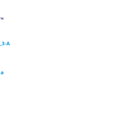
,3-А
ua