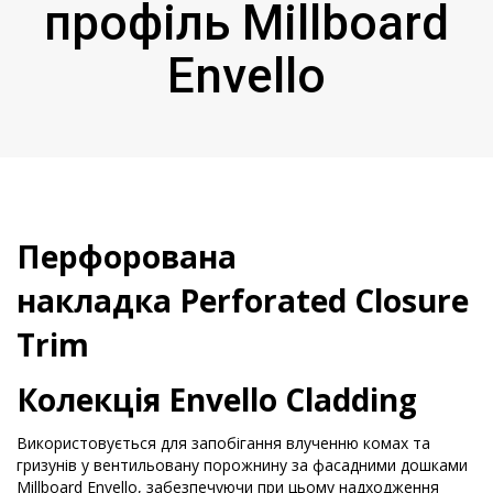
профіль Millboard
Envello
Перфорована
накладка Perforated Closure
Trim
Колекція Envello Cladding
Використовується для запобігання влученню комах та
гризунів у вентильовану порожнину за фасадними дошками
Millboard Envello, забезпечуючи при цьому надходження