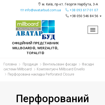
м. Київ, пр-кт. Георгія Нарбута, 3-А
info@avatarbud.com.ua
+38 093 617 01 07
+38 050 546 84 56
Toggle
navigat
ОФІЦІЙНИЙ ПРЕДСТАВНИК
MILLBOARD®, WERZALIT®,
TOPALIT®
Головна
Продукція
Вентильовані фасади
Фасадні
системи Millboard
Комплектуючі Millboard Envello
Перфорована накладка Perforated Closure
Перфорований