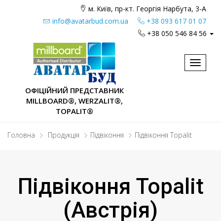
м. Київ, пр-кт. Георгія Нарбута, 3-А
info@avatarbud.com.ua
+38 093 617 01 07
+38 050 546 84 56
Toggle
navigat
ОФІЦІЙНИЙ ПРЕДСТАВНИК
MILLBOARD®, WERZALIT®,
TOPALIT®
Головна
Продукція
Підвіконня
Підвіконня Topalit
Підвіконня Topalit
(Австрія)