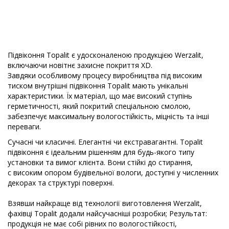
Підвіконня Topalit є удосконаленою продукцією Werzalit,
включаючи новітнє захисне покриття ХD.
Завдяки особливому процесу виробництва під високим
тиском внутрішні підвіконня Topalit мають унікальні
характеристики. Їх матеріал, що має високий ступінь
герметичності, який покритий спеціальною смолою,
забезпечує максимальну вологостійкість, міцність та інші
переваги.
Сучасні чи класичні. Елегантні чи екстравагантні. Topalit
підвіконня є ідеальним рішенням для будь-якого типу
установки та вимог клієнта. Вони стійкі до стирання,
с високим опором будівельної вологи, доступні у численних
декорах та структурі поверхні.
Взявши найкраще від технології виготовлення Werzalit,
фахівці Topalit додали найсучасніші розробки; Результат:
продукція не має собі рівних по вологостійкості,