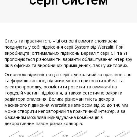
Стиль та практичність – ці основні вимоги споживача
поєднують у собі підвіконня серії System від Werzalit. При
виробництві оптимальних підвіконь Верзаліт серії CF та YF
пропонуються різноманітні варіанти облаштування інтер'єру
як в офісних та виробничих приміщеннях, так і у житлових.
Основною відмінністю цієї серії є унікальний за практичністю
та формою капінос, під яким можна приховати кабелі та
електропроводку, розмістити розетки та вимикачі на
торцевій частині підвіконня, а також естетично закрити
радіатори опалення. Велика різноманітність декорів
масивного підвіконня Werzalit з капіносом від 65 до 140 мм
може створити неповторний та практичний інтер'єр, а за
бажанням можлива індивідуальна комбінація з
декоративним пазом різних кольорів.