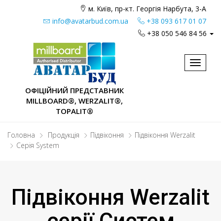
м. Київ, пр-кт. Георгія Нарбута, 3-А
info@avatarbud.com.ua
+38 093 617 01 07
+38 050 546 84 56
Toggle
navigat
ОФІЦІЙНИЙ ПРЕДСТАВНИК
MILLBOARD®, WERZALIT®,
TOPALIT®
Головна
Продукція
Підвіконня
Підвіконня Werzalit
Серія System
Підвіконня Werzalit
серії Систем