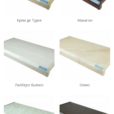
Крем де Турке
Махагон
Лалберо бьянко
Оникс