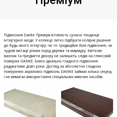
Підвіконня Danke Преміум втілюють сучасні тенденції
інтер'єрної моди. У колекції легко підібрати колірне рішення
до будь-якого інтер'єру: чи то традиційне біле підвіконня, чи
чудові імітації різних порід дерева та мармуру. Квіткові
вазони та предмети декору не залишать слідів на глянсовій
поверхні DANKE. Блиск ідеально гладкого підвіконня
радуватиме довгі роки. Догляд за абсолютно гладкою
поверхнею акрилової підвіконь DANKE займає кілька секунд
і не вимагає використання спеціальних миючих засобів.