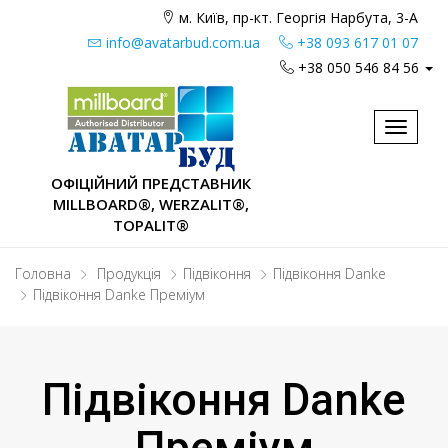
м. Київ, пр-кт. Георгія Нарбута, 3-А
info@avatarbud.com.ua
+38 093 617 01 07
+38 050 546 84 56
Toggle
navigat
ОФІЦІЙНИЙ ПРЕДСТАВНИК
MILLBOARD®, WERZALIT®,
TOPALIT®
Головна
Продукція
Підвіконня
Підвіконня Danke
Підвіконня Danke Преміум
Підвіконня Danke
Преміум