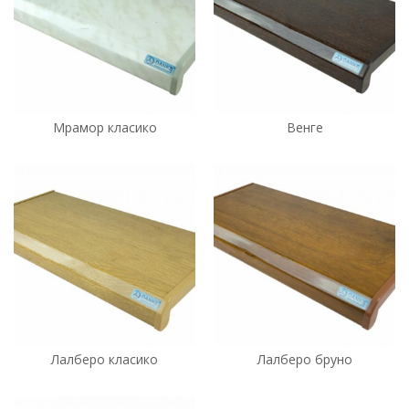
Мрамор класико
Венге
Лалберо класико
Лалберо бруно