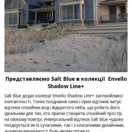
Представляємо Salt Blue в колекції Envello
Shadow Line+
Salt Blue додає колекції Envello Shadow Line+ заспокійливої
елегантності. Тонке поєднання синіх і сірих відтінків імітує
відтінки спокійних вод і відкритого неба, що робить його
ідеальним для тих, хто прагне створити спокійний простір
на свіжому повітрі. Універсальний відтінок Salt Blue чудово
поєднується як із сучасними, так і з класичними дизайнами,
додаючи вишуканості будь-якому проекту.