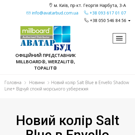
м. Київ, пр-кт. Георгія Нарбута, 3-А
info@avatarbud.com.ua
+38 093 617 01 07
+38 050 546 84 56
Toggle
navigat
ОФІЦІЙНИЙ ПРЕДСТАВНИК
MILLBOARD®, WERZALIT®,
TOPALIT®
Головна
Новини
Новий колір Salt Blue в Envello Shadow
Line+ Відчуй спокій морського узбережжя
Новий колір Salt
Blue в Envello