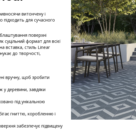
привносячи витончену і
но підходить для сучасного
облаштування поверхні
як суцільний формат для всієї
на вставка, стиль Linear
нукає до творчості,
ні вручну, щоб зробити
ж у деревини, завдяки
ховано під унікальною
ігає гниттю, коробленню і
верхня забезпечує підвищену