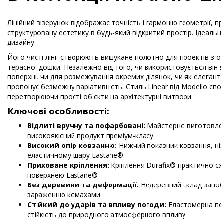
Лінійний візерунок відображає точність і гармонію геометрії, 
структуровану естетику в будь-який відкритий простір. Ідеаль
дизайну.
Його чисті лінії створюють вишукане полотно для проектів з 
терасної дошки. Незалежно від того, чи використовується він 
поверхні, чи для розмежування окремих ділянок, чи як елегант
пропонує безмежну варіативність. Стиль Linear від Modello спо
перетворюючи прості об'єкти на архітектурні витвори.
Ключові особливості:
Відлиті вручну та пофарбовані:
Майстерно виготовле
високоякісний продукт преміум-класу
Високий опір ковзанню:
Нижчий показник ковзання, ні
еластичному шару Lastane®.
Приховане кріплення:
Кріплення Durafix® практично с
поверхнею Lastane®
Без деревини та деформації:
Недеревний склад запоб
зараженню комахами
Стійкий до ударів та впливу погоди:
Еластомерна по
стійкість до природного атмосферного впливу