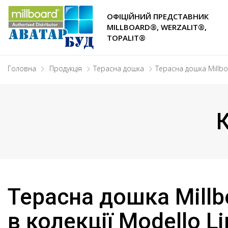
ОФІЦІЙНИЙ ПРЕДСТАВНИК
MILLBOARD®, WERZALIT®,
TOPALIT®
Головна
Продукція
Терасна дошка
Терасна дошка Millb
К
Терасна дошка Millb
в колекції Modello Li