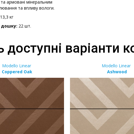
 та армовані мінеральним
олювання та впливу вологи.
13,3 кг
 дошку:
22 шт.
 доступні варіанти к
Modello Linear
Modello Linear
Coppered Oak
Ashwood