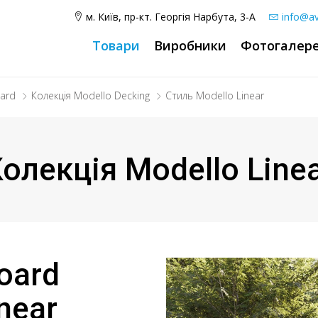
м. Київ, пр-кт. Георгія Нарбута, 3-А
info@av
Товари
Виробники
Фотогалер
oard
Колекція Modello Decking
Стиль Modello Linear
олекція Modello Line
oard
near