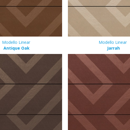
Modello Linear
Modello Linear
Antique Oak
Jarrah