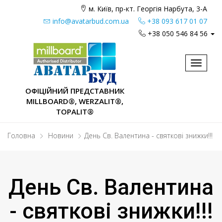
м. Київ, пр-кт. Георгія Нарбута, 3-А
info@avatarbud.com.ua
+38 093 617 01 07
+38 050 546 84 56
Toggle
navigat
ОФІЦІЙНИЙ ПРЕДСТАВНИК
MILLBOARD®, WERZALIT®,
TOPALIT®
Головна
Новини
День Св. Валентина - святкові знижки!!!
День Св. Валентина
- святкові знижки!!!